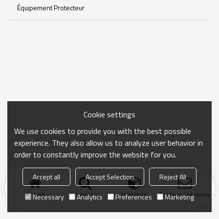
Équipement Protecteur
Cookie settings
We use cookies to provide you with the best possible
experience. They also allow us to analyze user behavior in
order to constantly improve the website for you.
Accept all
Accept Selection
Reject All
Accueil
chercher
catégorie
Envoyer une demand
Necessary
Analytics
Preferences
Marketing