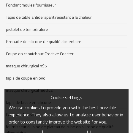
Fondant moules fournisseur
Tapis de table antidérapant résistant à la chaleur
pistolet de température
Grenaille de silicone de qualité alimentaire
Coupe en caoutchouc Creative Coaster
masque chirurgical n95
tapis de coupe en pvc
masque chirurgical médical
Cookie settings
tapis de tasse en silicone
We use cookies to provide you with the best possible
experience. They also allow us to analyze user behavior in
Cadeaux de bracelet
order to constantly improve the website for you.
fournisseur d'usine de plateau de cube en silicone de qualité
alimentaire