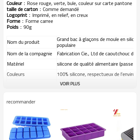
Couleur
：
Rose rouge, verte, bule, couleur sur carte pantone
taille de carton
：
Comme demandé
Logo
prin
t
：
Imprimé, en relief, en creux
Forme
：
Forme carree
Poids
：
90g
Grand bac à glaçons de moule en silicon
Nom du produit
populaire
Nom de la compagnie
Fabrication Cie., Ltd de caoutchouc de 
Matériel
silicone de qualité alimentaire (passe F
Couleurs
100% silicone, respectueux de l'enviro
VOIR PLUS
Taille
4,5 * 7,25 pouces
Logo
impression
recommander
Poids
90g
MOQ
1000pcs
Fonctionnalité
1) peut être faire la conception personn
2) haute qualité avec le prix inférieur