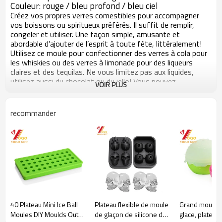
Couleur: rouge / bleu profond / bleu ciel
Créez vos propres verres comestibles pour accompagner
vos boissons ou spiritueux préférés. Il suffit de remplir,
congeler et utiliser. Une façon simple, amusante et
abordable d’ajouter de l’esprit à toute fête, littéralement!
Utilisez ce moule pour confectionner des verres à cola pour
les whiskies ou des verres à limonade pour des liqueurs
claires et des tequilas. Ne vous limitez pas aux liquides,
utilisez aussi du chocolat ou du jello! Vous pouvez
VOIR PLUS
également infuser les coups d'épices, d'herbes et de fruits.
Les possibilités sont infinies! Vous pouvez même les utiliser
avec des boissons non alcoolisées et créer des flotteurs à
recommander
la bière, des prises de café, des jus de fruits à emporter, des
mélanges de sodas, etc. Idéal pour les fêtes, les rencontres
sportives, les événements sportifs, les fêtes au bord de la
piscine, les événements privés, les mariages, les vacances
de printemps, Halloween et plus encore.
Facile à utiliser
- Remplir avec de l'eau ou du jus de fruit, puis
placer au congélateur
Cool Creativity
- Créez 4 de vos propres verres spéciaux
pour accompagner votre boisson ou votre spiritueux préféré
Not Just for Drink
s - Essayez le chocolat, le jello et
40 Plateau Mini Ice Ball
Plateau flexible de moule
Grand moule à
d’autres objets amusants pour faire de délicieux tireurs
Moules DIY Moulds Outil
de glaçon de silicone du
glace, plateau