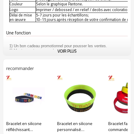
Couleur
Selon le graphique Pantone.
Logo
Imprimer / debossed / en relief / deobs avec coloration.
Délai de mise
5-7 jours pour les échantillons;
en œuvre
10-15 jours après réception de votre confirmation de c
Une fonction
1) Un bon cadeau promotionnel pour pousser les ventes.
VOIR PLUS
2) Montrez votre propre charme et style.
3) Un cadeau pour décorer vos mains.
4) Quelques petits cadeaux pour faire plaisir et encourager les
enfants
recommander
5) vente chaude produits à faible coût
Affichage du produit
Bracelet en silicone
Bracelet en silicone
Bracelet fait s
réfléchissant
personnalisé
commande de 