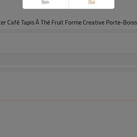
Non
Oui
ter Café Tapis À Thé Fruit Forme Creative Porte-Boi