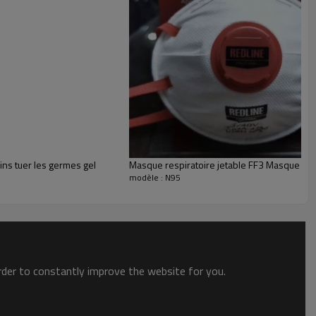
ins tuer les germes gel
Masque respiratoire jetable FF3 Masque ant
modèle : N95
order to constantly improve the website for you.