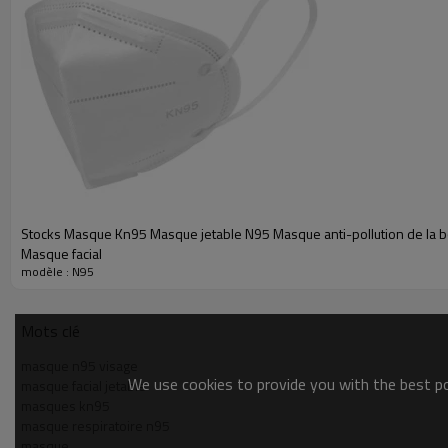
Stocks Masque Kn95 Masque jetable N95 Masque anti-pollution de la 
Masque facial
modèle : N95
Mots clé
masque n95 visage
We use cookies to provide you with the best pos
masque facial jetable
masques kn95
masque respiratoire n95
masque