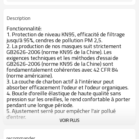
Description
Fonctionnalité:
1. Protection de niveau KN95, efficacité de filtrage
jusqu'à 95%, cendres de pollution PM 2,5.
2. La production de nos masques suit strictement
GB2626-2006 (norme KN95 de la Chine). Les
exigences techniques et les méthodes d'essai
de
GB2626-2006 (norme KN95 de la Chine) sont
fondamentalement cohérentes avec 42 CFR 84
(norme américaine).
3. La couche de charbon actif à l'intérieur peut
absorber efficacement l'odeur et l'odeur organiques.
4. Boucle d'oreille élastique de haute qualité sans
pression sur les oreilles, le rend confortable à porter
pendant une longue période.
5. Ajustement serré pour empêcher l'air pollué
d'entrer.
VOIR PLUS
6. Le coussin en éponge pour le nez, le coussin pour le
nez doux et flexible permettent au porteur du
masque de se sentir plus à l'aise.
recommander