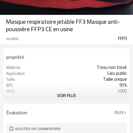
Masque respiratoire jetable FF3 Masque anti-
poussière FFP3 CE en usine
FFP3
modèle
propriété
Tissu non tissé
Matériel
Lieu public
Application
Taille unique
Taille
95%
BFE
1000
MOQ
VOIR PLUS
Port d'oreille
Type
Évaluation
PLUS
AJOUTER UN COMMENTAIRE